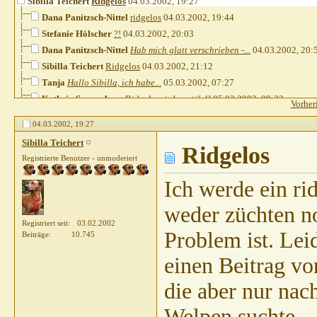
Sibilla Teichert
Ridgelos
04.03.2002,
19:27
Dana Panitzsch-Nittel
ridgelos
04.03.2002,
19:44
Stefanie Hölscher
?!
04.03.2002,
20:03
Dana Panitzsch-Nittel
Hab mich glatt verschrieben -...
04.03.2002,
20:
Sibilla Teichert
Ridgelos
04.03.2002,
21:12
Tanja
Hallo Sibilla, ich habe...
05.03.2002,
07:27
Kathrin Sonnenberg
Ridgeless is beautiful!
05.03.2002,
09:33
Vorher
Claudia V.
Ridge-Kennezeichen
05.03.2002,
09:51
04.03.2002,
19:27
Stefan Notter
ridgeless
05.03.2002,
15:14
Sibilla Teichert
Jambear
Hallo- Ridgeblosigkeit ist...
Ridgelos
05.03.2002,
15:32
Registrierte Benutzer - unmoderiert
Tanja
Bin mir nicht ganz sicher,...
05.03.2002,
15:32
Sibilla Teichert
Ridgeless
05.03.2002,
21:54
Ich werde ein r
Feli
a) es ist zuchtausschliessend...
05.03.2002,
23:13
weder züchten no
Stefan Notter
ridgeless
06.03.2002,
00:53
Registriert seit
03.02.2002
Happy
Ridgelos
06.03.2002,
15:28
Problem ist. Lei
Beiträge
10.745
Kathrin Sonnenberg
Hallo, ganz süßes Photo...
06.03.2002,
15:42
einen Beitrag v
Feli
Hi Stefan, inkorrekte...
06.03.2002,
15:46
Sibilla Teichert
RRidge
06.03.2002,
18:45
die aber nur nac
Sassy
Suche Ridgeless
17.03.2002,
19:53
Welpen suchte.
Sibilla Teichert
Ridgelos
18.03.2002,
10:02