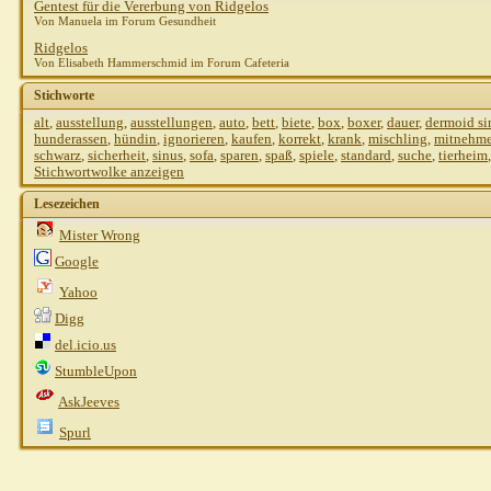
Gentest für die Vererbung von Ridgelos
Von Manuela im Forum Gesundheit
Ridgelos
Von Elisabeth Hammerschmid im Forum Cafeteria
Stichworte
alt
,
ausstellung
,
ausstellungen
,
auto
,
bett
,
biete
,
box
,
boxer
,
dauer
,
dermoid si
hunderassen
,
hündin
,
ignorieren
,
kaufen
,
korrekt
,
krank
,
mischling
,
mitnehm
schwarz
,
sicherheit
,
sinus
,
sofa
,
sparen
,
spaß
,
spiele
,
standard
,
suche
,
tierheim
Stichwortwolke anzeigen
Lesezeichen
Mister Wrong
Google
Yahoo
Digg
del.icio.us
StumbleUpon
AskJeeves
Spurl