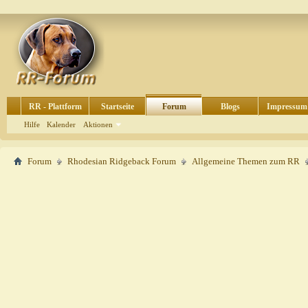
RR - Plattform
Startseite
Forum
Blogs
Impressum
Hilfe
Kalender
Aktionen
Forum
Rhodesian Ridgeback Forum
Allgemeine Themen zum RR