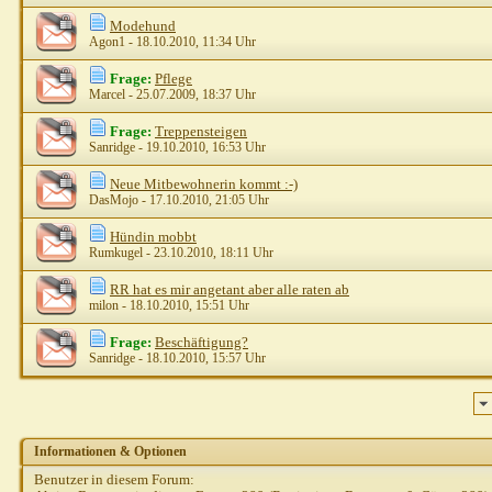
Modehund
Agon1
- 18.10.2010, 11:34 Uhr
Frage:
Pflege
Marcel
- 25.07.2009, 18:37 Uhr
Frage:
Treppensteigen
Sanridge
- 19.10.2010, 16:53 Uhr
Neue Mitbewohnerin kommt :-)
DasMojo
- 17.10.2010, 21:05 Uhr
Hündin mobbt
Rumkugel
- 23.10.2010, 18:11 Uhr
RR hat es mir angetant aber alle raten ab
milon
- 18.10.2010, 15:51 Uhr
Frage:
Beschäftigung?
Sanridge
- 18.10.2010, 15:57 Uhr
Informationen & Optionen
Benutzer in diesem Forum: