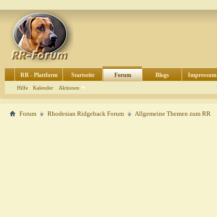
RR - Plattform
Startseite
Forum
Blogs
Impressum
Hilfe
Kalender
Aktionen
Forum
Rhodesian Ridgeback Forum
Allgemeine Themen zum RR