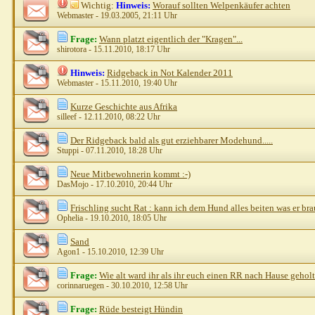
Wichtig:
Hinweis:
Worauf sollten Welpenkäufer achten
Webmaster
- 19.03.2005, 21:11 Uhr
Frage:
Wann platzt eigentlich der "Kragen"...
shirotora
- 15.11.2010, 18:17 Uhr
Hinweis:
Ridgeback in Not Kalender 2011
Webmaster
- 15.11.2010, 19:40 Uhr
Kurze Geschichte aus Afrika
silleef
- 12.11.2010, 08:22 Uhr
Der Ridgeback bald als gut erziehbarer Modehund.....
Stuppi
- 07.11.2010, 18:28 Uhr
Neue Mitbewohnerin kommt :-)
DasMojo
- 17.10.2010, 20:44 Uhr
Frischling sucht Rat : kann ich dem Hund alles beiten was er br
Ophelia
- 19.10.2010, 18:05 Uhr
Sand
Agon1
- 15.10.2010, 12:39 Uhr
Frage:
Wie alt ward ihr als ihr euch einen RR nach Hause gehol
corinnaruegen
- 30.10.2010, 12:58 Uhr
Frage:
Rüde besteigt Hündin