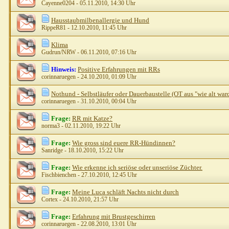
Cayenne0204
- 05.11.2010, 14:30 Uhr
Hausstaubmilbenallergie und Hund
RippeR81
- 12.10.2010, 11:45 Uhr
Klima
Gudrun/NRW
- 06.11.2010, 07:16 Uhr
Hinweis:
Positive Erfahrungen mit RRs
corinnaruegen
- 24.10.2010, 01:09 Uhr
Nothund - Selbstläufer oder Dauerbaustelle (OT aus "wie alt ward i
corinnaruegen
- 31.10.2010, 00:04 Uhr
Frage:
RR mit Katze?
norma3
- 02.11.2010, 19:22 Uhr
Frage:
Wie gross sind euere RR-Hündinnen?
Sanridge
- 18.10.2010, 15:22 Uhr
Frage:
Wie erkenne ich seriöse oder unseriöse Züchter.
Fischbienchen
- 27.10.2010, 12:45 Uhr
Frage:
Meine Luca schläft Nachts nicht durch
Cortex
- 24.10.2010, 21:57 Uhr
Frage:
Erfahrung mit Brustgeschirren
corinnaruegen
- 22.08.2010, 13:01 Uhr