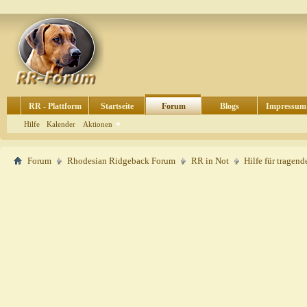
RR - Plattform
Startseite
Forum
Blogs
Impressum
Hilfe
Kalender
Aktionen
Forum
Rhodesian Ridgeback Forum
RR in Not
Hilfe für tragen