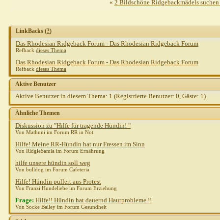
«
2 Bildschöne Ridgebackmädels suchen 
LinkBacks (
?
)
Das Rhodesian Ridgeback Forum - Das Rhodesian Ridgeback Forum
Refback
dieses Thema
Das Rhodesian Ridgeback Forum - Das Rhodesian Ridgeback Forum
Refback
dieses Thema
Aktive Benutzer
Aktive Benutzer in diesem Thema: 1
(Registrierte Benutzer: 0, Gäste: 1)
Ähnliche Themen
Diskussion zu "Hilfe für tragende Hündin! "
Von Mathuni im Forum RR in Not
Hilfe! Meine RR-Hündin hat nur Fressen im Sinn
Von RidgieSamia im Forum Ernährung
hilfe unsere hündin soll weg
Von bulldog im Forum Cafeteria
Hilfe! Hündin pullert aus Protest
Von Franzi Hundeliebe im Forum Erziehung
Frage:
Hilfe!! Hündin hat dauernd Hautprobleme !!
Von Socke Bailey im Forum Gesundheit