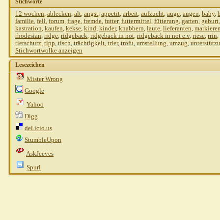
Stichworte
12 wochen
,
ablecken
,
alt
,
angst
,
appetit
,
arbeit
,
aufzucht
,
auge
,
augen
,
baby
,
familie
,
fell
,
forum
,
frage
,
fremde
,
futter
,
futtermittel
,
fütterung
,
garten
,
geburt
kastration
,
kaufen
,
kekse
,
kind
,
kinder
,
knabbern
,
laute
,
lieferanten
,
markiere
rhodesian
,
ridge
,
ridgeback
,
ridgeback in not
,
ridgeback in not e.v
,
riese
,
rrin
,
tierschutz
,
tipp
,
tisch
,
trächtigkeit
,
trier
,
trofu
,
umstellung
,
umzug
,
unterstütz
Stichwortwolke anzeigen
Lesezeichen
Mister Wrong
Google
Yahoo
Digg
del.icio.us
StumbleUpon
AskJeeves
Spurl