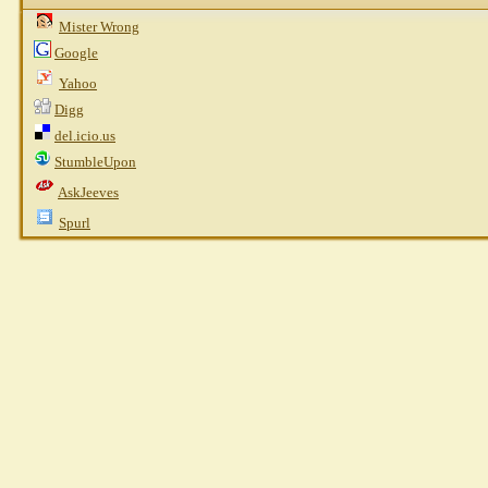
Mister Wrong
Google
Yahoo
Digg
del.icio.us
StumbleUpon
AskJeeves
Spurl