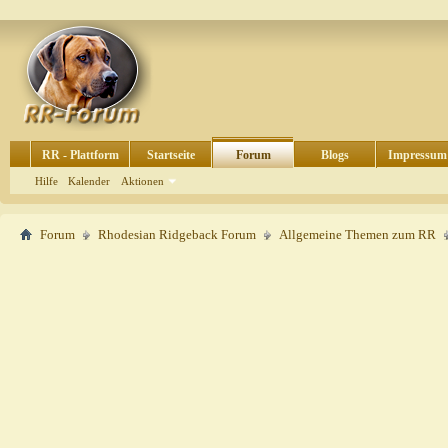
RR - Plattform
Startseite
Forum
Blogs
Impressum
Hilfe
Kalender
Aktionen
Forum
Rhodesian Ridgeback Forum
Allgemeine Themen zum RR