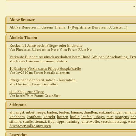
Gast
AW: Pflege
25.10.2010,
14:36
«
Steph821
AW: Pflege
25.10.2010,
14:43
Gast
AW: Pflege
25.10.2010,
15:01
Aktive Benutzer
Steph821
AW: Pflege
25.10.2010,
15:12
Aktive Benutzer in diesem Thema: 1
(Registrierte Benutzer: 0, Gäste: 1)
shirotora
AW: Pflege
25.10.2010,
16:13
Weitere Beiträge folgen...
Ähnliche Themen
Heins
AW: Pflege
25.10.2010,
15:06
Rocko, 11 Jahre sucht Pflege- oder Endstelle
Gast
AW: Pflege
25.10.2010,
15:50
Von Rhodesian Ridgeback in Not e.V. im Forum RR in Not
Gast
AW: Pflege
25.10.2010,
16:20
Verkaufe Bücher: Ausdrucksverhalten beim Hund, Welpen (Anschaffung, Erz
Von Nicole Heimann im Forum Cafeteria
Sibilla Teichert
AW: Pflege
25.10.2010,
17:01
10jähriger Viszla sucht Pflege(Hospiz)stelle
Von Joy2310 im Forum Notfälle allgemein
Pflege nach der Sterilisation - Kastration
Von Chacira im Forum Gesundheit
eine Frage zur Pflege
Von hoschi79 im Forum Gesundheit
Stichworte
alt
,
angst
,
arbeit
,
auge
,
baden
,
barfen
,
bäume
,
draußen
,
entzündungen
,
ernähr
knabbern
,
kopfhaut
,
korrekt
,
kotzen
,
kralle
,
laufen
,
lubaya
,
mix
,
morgens
,
na
stimme
,
straße
,
tierarzt
,
tipp
,
tipps
,
training
,
unterwolle
,
verschmutzung
,
wass
Stichwortwolke anzeigen
Lesezeichen