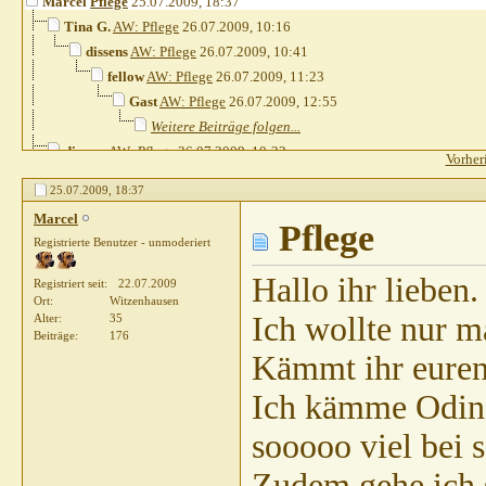
Marcel
Pflege
25.07.2009,
18:37
Tina G.
AW: Pflege
26.07.2009,
10:16
dissens
AW: Pflege
26.07.2009,
10:41
fellow
AW: Pflege
26.07.2009,
11:23
Gast
AW: Pflege
26.07.2009,
12:55
Weitere Beiträge folgen...
dissens
AW: Pflege
26.07.2009,
10:22
Vorher
Gast
AW: Pflege
26.07.2009,
10:33
25.07.2009,
18:37
Gast
AW: Pflege
27.07.2009,
09:41
Marcel
Marcel
AW: Pflege
27.07.2009,
09:53
Pflege
Registrierte Benutzer - unmoderiert
Mexchen
AW: Pflege
27.07.2009,
11:16
Gast
AW: Pflege
27.07.2009,
13:06
Hallo ihr lieben.
Registriert seit
22.07.2009
Heins
AW: Pflege
19.10.2009,
11:24
Ort
Witzenhausen
Ich wollte nur m
Alter
35
Heins
AW: Pflege
27.07.2009,
11:15
Beiträge
176
Heins
AW: Pflege
27.07.2009,
11:17
Kämmt ihr eure
Gast
AW: Pflege
27.07.2009,
11:20
Ich kämme Odin s
dissens
AW: Pflege
27.07.2009,
11:25
Waldmaus
AW: Pflege
27.07.2009,
11:42
sooooo viel bei 
Marcel
AW: Pflege
28.07.2009,
00:23
Zudem gehe ich s
peppels
AW: Pflege
28.07.2009,
19:33