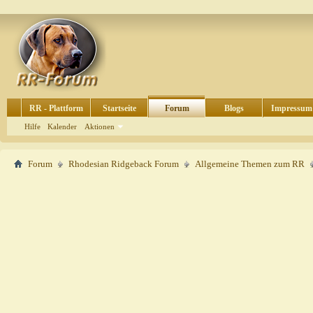
RR - Plattform
Startseite
Forum
Blogs
Impressum
Hilfe
Kalender
Aktionen
Forum
Rhodesian Ridgeback Forum
Allgemeine Themen zum RR