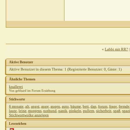
«
Labbi mit RR?
Aktive Benutzer
Aktive Benutzer in diesem Thema: 1
(Registrierte Benutzer: 0, Gäste: 1)
Ähnliche Themen
knallerei
Von gebhard im Forum Erziehung
Stichworte
6 monate
,
alt
,
angst
,
auge
,
augen
,
auto
,
bäume
,
bett
,
dap
,
forum
,
frage
,
fremde
laute
,
leine
,
morgens
,
nothund
,
panik
,
pinkeln
,
pullern
,
sicherheit
,
spaß
,
spaz
Stichwortwolke anzeigen
Lesezeichen