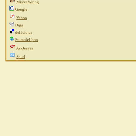
Mister Wrong
Google
Yahoo
Digg
del.icio.us
StumbleUpon
AskJeeves
Spurl