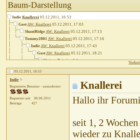
Baum-Darstellung
Indie
Knallerei
05.12.2011,
16:53
Gast
AW: Knallerei
05.12.2011,
17:03
ShaniRidge
AW: Knallerei
05.12.2011,
17:13
Tommy2801
AW: Knallerei
05.12.2011,
17:16
Indie
AW: Knallerei
05.12.2011,
17:43
Gast
AW: Knallerei
05.12.2011,
18:21
Weitere Beiträge folgen...
Vorher
Indie
AW: Knallerei
05.12.2011,
17:45
05.12.2011,
16:53
Chappyxxs
AW: Knallerei
05.12.2011,
17:46
Indie
MerlinHS
AW: Knallerei
05.12.2011,
Knallerei
18:14
Registrierte Benutzer - unmoderiert
Villea
AW: Knallerei
05.12.2011,
18:12
Villea
AW: Knallerei
05.12.2011,
17:15
Hallo ihr Forumi
Registriert seit
06.06.2011
Beiträge
427
seit 1, 2 Woche
wieder zu Knalle