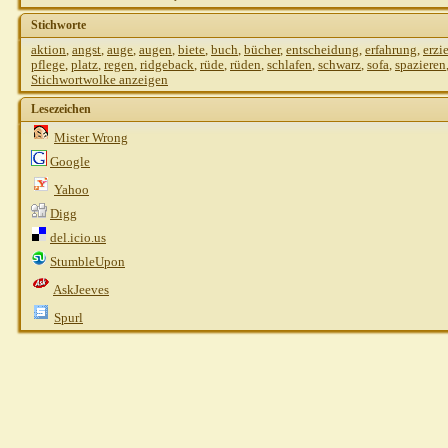
Stichworte
aktion
,
angst
,
auge
,
augen
,
biete
,
buch
,
bücher
,
entscheidung
,
erfahrung
,
erzi
pflege
,
platz
,
regen
,
ridgeback
,
rüde
,
rüden
,
schlafen
,
schwarz
,
sofa
,
spazieren
Stichwortwolke anzeigen
Lesezeichen
Mister Wrong
Google
Yahoo
Digg
del.icio.us
StumbleUpon
AskJeeves
Spurl