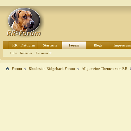
RR - Plattform
Startseite
Forum
Blogs
Impressum
Hilfe
Kalender
Aktionen
Forum
Rhodesian Ridgeback Forum
Allgemeine Themen zum RR