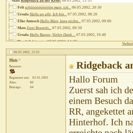
Mats
Ridgeback an der Kette!
06.05.2002,
15:55
Feli
schöööööööööön mats, ich...
06.05.2002,
20:30
Ursula
Hallo an alle, Ich bin...
07.05.2002,
08:26
Elke Antosch
Hallo Mats, lang nichts...
07.05.2002,
09:06
Mats
Zwei Bengels...
07.05.2002,
09:50
Ursula
Hallo Bango, Vielen Dank....
07.05.2002,
10:40
Hendrik
Literatur
07.05.2002,
14:27
Vorher
Sparky
Hallo Hendrik Unter...
07.05.2002,
15:22
06.05.2002,
15:55
Mats
Zweithund
07.05.2002,
16:27
Mats
Claudia Closmann
Lieber Mats, fuehle Dich...
Ridgeback an
19.05.2002,
21:45
Benutzer
Mats
Zweiter Rüde
20.05.2002,
11:11
Hallo Forum
Registriert seit
02.01.2001
Alter
60
Zuerst sah ich d
Beiträge
64
einem Besuch dan
RR, angekettet 
Hinterhof. Ich n
erreichte nach l