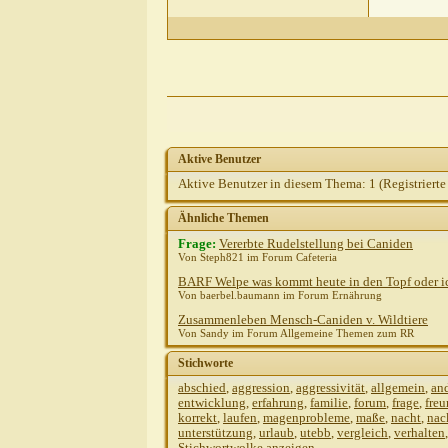
Aktive Benutzer
Aktive Benutzer in diesem Thema: 1
(Registrierte
Ähnliche Themen
Frage:
Vererbte Rudelstellung bei Caniden
Von Steph821 im Forum Cafeteria
BARF Welpe was kommt heute in den Topf oder ic
Von baerbel.baumann im Forum Ernährung
Zusammenleben Mensch-Caniden v. Wildtiere
Von Sandy im Forum Allgemeine Themen zum RR
Stichworte
abschied
,
aggression
,
aggressivität
,
allgemein
,
an
entwicklung
,
erfahrung
,
familie
,
forum
,
frage
,
fre
korrekt
,
laufen
,
magenprobleme
,
maße
,
nacht
,
nac
unterstützung
,
urlaub
,
utebb
,
vergleich
,
verhalten
Stichwortwolke anzeigen