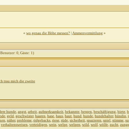
«
wo genau die Höhe messen?
|
Ammenvermittlung
»
 Benutzer: 0, Gäste: 1)
h trau mich die zweite
dere hunde
,
angst
,
arbeit
,
aufmerksamkeit
,
bekannte
,
bergen
,
beschäftigung
,
biete
,
b
unde
,
geld
,
geschwister
,
haaren
,
hase
,
haus
,
haut
,
hund
,
hunde
,
hundehalter
,
hündin
,
ken
,
näher
,
probleme
,
ridgebacks
,
riese
,
rüde
,
sicherheit
,
spazieren
,
spiel
,
stimme
,
su
,
verhaltensweisen
,
verteidigen
,
wein
,
welpe
,
welpen
,
wild
,
wolf
,
wölfe
,
zucht
,
zung