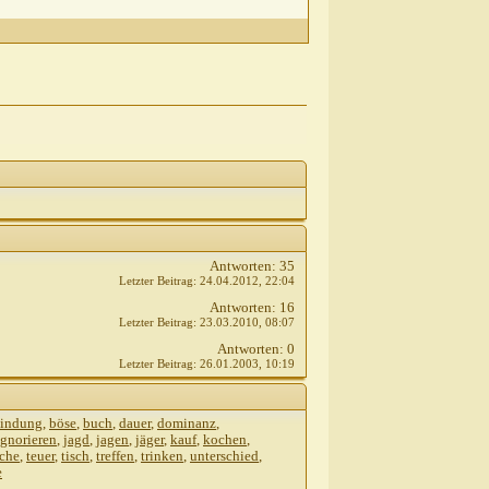
Antworten:
35
Letzter Beitrag:
24.04.2012,
22:04
Antworten:
16
Letzter Beitrag:
23.03.2010,
08:07
Antworten:
0
Letzter Beitrag:
26.01.2003,
10:19
indung
,
böse
,
buch
,
dauer
,
dominanz
,
ignorieren
,
jagd
,
jagen
,
jäger
,
kauf
,
kochen
,
che
,
teuer
,
tisch
,
treffen
,
trinken
,
unterschied
,
e