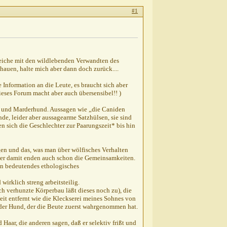
#1
eiche mit den wildlebenden Verwandten des
hauen, halte mich aber dann doch zurück....
Information an die Leute, es braucht sich aber
ieses Forum macht aber auch übersensibel!! )
k und Marderhund. Aussagen wie „die Caniden
e, leider aber aussagearme Satzhülsen, sie sind
en sich die Geschlechter zur Paarungszeit* bis hin
en und das, was man über wölfisches Verhalten
ber damit enden auch schon die Gemeinsamkeiten.
in bedeutendes ethologisches
wirklich streng arbeitsteilig.
h verhunzte Körperbau läßt dieses noch zu), die
weit entfernt wie die Kleckserei meines Sohnes von
der Hund, der die Beute zuerst wahrgenommen hat.
 Haar, die anderen sagen, daß er selektiv frißt und