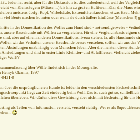
 läßt. Jeder hat recht, aber für die Diskussion ist dies unbedeutend, weil der Vergl
eicht von Kleinsäugern (Mäuse, ...) bis hin zu großen Huftieren. Klar, die Maus wi
bleiben meistens übrig: Kopf, Wirbelsäule, Extremitätenknochen, etwas Haut. Mehr
hr viel Beute machen konnten oder wenn sie durch äußere Einflüsse (Menschen!!) g
chritte in der Domestikation des Wolfes zum Hund sind - notwendigerweise - Ver
n, unsere Rassehunde mit Wölfen zu vergleichen. Für eine Vergleichsbasis eignen si
e sind, aber auf einem anderen Domestikationsniveau stehen. Ja, alle Haushunde si
ollen wir das Verhalten unserer Haushunde besser verstehen, sollten wir uns das V
sten Abstufungen unabhängig vom Menschen leben. Aber die meisten dieser Hunde
 Ansiedlungen und sind in erster Linie Kleintier- und Abfallfresser. Vielleicht zie
äger Wolf??
sammenfassung über Wölfe findet sich in der Monografie:
n Henryk Okarma, 1997
3-8431-8
um über die ursprünglicheren Hunde ist leider in den verschiedensten Fachzeitschrift
gsschwerpunkt liegt zur Zeit eindeutig beim Wolf. Das ist auch gut so, schließlich
lchen überleben. Wir dürfen diese Gewichtung aber nicht mit Bedeutung für uns H
osting als Teilen von Information versteht, versteht richtig. Wer es als &quot;Bess
ehen...