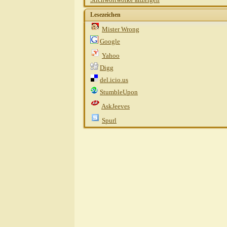
Lesezeichen
Mister Wrong
Google
Yahoo
Digg
del.icio.us
StumbleUpon
AskJeeves
Spurl