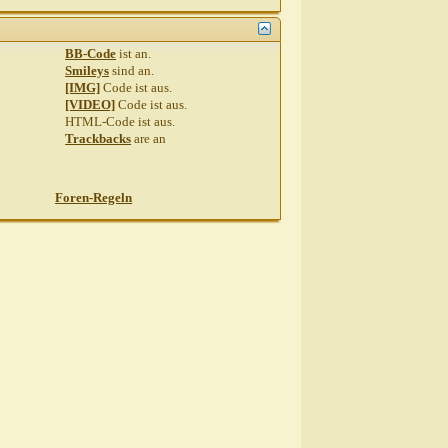
BB-Code
ist
an
.
Smileys
sind
an
.
[IMG]
Code ist
aus
.
[VIDEO]
Code ist
aus
.
HTML-Code ist
aus
.
Trackbacks
are
an
Foren-Regeln