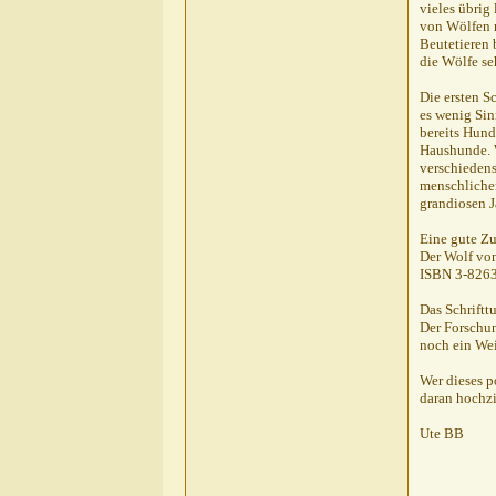
vieles übrig
von Wölfen r
Beutetieren 
die Wölfe se
Die ersten S
es wenig Sin
bereits Hund
Haushunde. W
verschieden
menschlicher
grandiosen J
Eine gute Zu
Der Wolf vo
ISBN 3-826
Das Schriftt
Der Forschun
noch ein Wei
Wer dieses p
daran hochzi
Ute BB