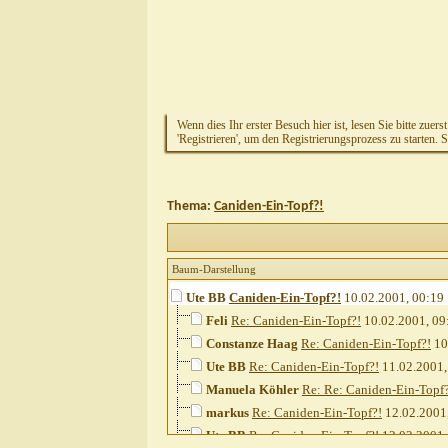
Wenn dies Ihr erster Besuch hier ist, lesen Sie bitte zuers
'Registrieren', um den Registrierungsprozess zu starten. 
Thema:
Caniden-Ein-Topf?!
Baum-Darstellung
Ute BB
Caniden-Ein-Topf?!
10.02.2001,
00:19
Feli
Re: Caniden-Ein-Topf?!
10.02.2001,
09
Constanze Haag
Re: Caniden-Ein-Topf?!
10
Ute BB
Re: Caniden-Ein-Topf?!
11.02.2001
Manuela Köhler
Re: Re: Caniden-Ein-Topf
markus
Re: Caniden-Ein-Topf?!
12.02.2001
Ute BB
Re: Caniden-Ein-Topf?!
12.02.2001