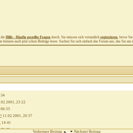
t die
Hilfe - Häufig gestellte Fragen
durch. Sie müssen sich vermutlich
registrieren
, bevor Si
Sie können auch jetzt schon Beiträge lesen. Suchen Sie sich einfach das Forum aus, das Sie am me
:34
.02.2001,
23:22
,
06:55
?!
11.02.2001,
20:57
,
14:41
,
21:26
Vorheriger Beitrag
Nächster Beitrag