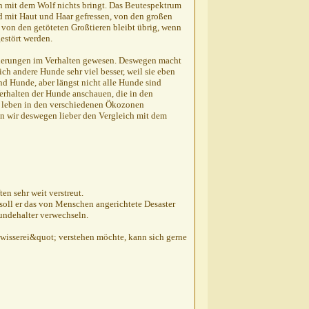
eich mit dem Wolf nichts bringt. Das Beutespektrum
rd mit Haut und Haar gefressen, von den großen
 von den getöteten Großtieren bleibt übrig, wenn
estört werden.
änderungen im Verhalten gewesen. Deswegen macht
ch andere Hunde sehr viel besser, weil sie eben
nd Hunde, aber längst nicht alle Hunde sind
erhalten der Hunde anschauen, die in den
 leben in den verschiedenen Ökozonen
hen wir deswegen lieber den Vergleich mit dem
en sehr weit verstreut.
 soll er das von Menschen angerichtete Desaster
undehalter verwechseln.
erwisserei&quot; verstehen möchte, kann sich gerne