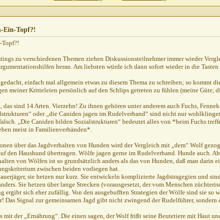
3.02.2001,
12:29
?!
13.02.2001,
13:08
,
14:55
-Ein-Topf?!
.02.2001,
15:25
-Topf?!
2001,
15:35
stings zu verschiedenen Themen ziehen Diskussionsteilnehmer immer wieder Vergl
2001,
15:36
rgumentationshilfen heran. Am liebsten würde ich dann sofort wieder in die Tasten 
,
19:28
 gedacht, einfach mal allgemein etwas zu diesem Thema zu schreiben; so kommt die 
13.02.2001,
20:37
n meiner Kritteleien persönlich auf den Schlips getreten zu fühlen (meine Güte, d
,
21:12
 das sind 14 Arten. Vierzehn! Zu ihnen gehören unter anderem auch Fuchs, Fenne
4.02.2001,
10:41
lstrukturen“ oder „die Caniden jagen im Rudelverband“ sind nicht nur wohlklingend
,
14:08
falsch. „Die Caniden bilden Sozialstrukturen“ bedeutet alles von *beim Fuchs treff
eben meist in Familienverbänden*.
17:11
,
19:37
onen über das Jagdverhalten von Hunden wird der Vergleich mit „dem“ Wolf gezog
!
14.02.2001,
21:40
 auf den Haushund übertragen. Wölfe jagen gerne im Rudelverband. Hunde auch. A
alten von Wölfen ist so grundsätzlich anders als das von Hunden, daß man darin e
5.02.2001,
12:13
ngskriterium zwischen beiden vorliegen hat.
?!
15.02.2001,
19:35
auerjäger, sie hetzen nur kurz. Sie entwickeln komplizierte Jagdstragegien und sind 
nders. Sie hetzen über lange Strecken (vorausgesetzt, der vom Menschen züchterisc
,
12:47
ng ergibt sich eher zufällig. Von den ausgebufften Strategien der Wölfe sind sie so 
001,
07:59
! Das Signal zur gemeinsamen Jagd gibt nicht zwingend der Rudelführer, sondern 
,
21:57
es mit der „Ernährung“. Die einen sagen, der Wolf frißt seine Beutetiere mit Haut und
0.02.2001,
22:31