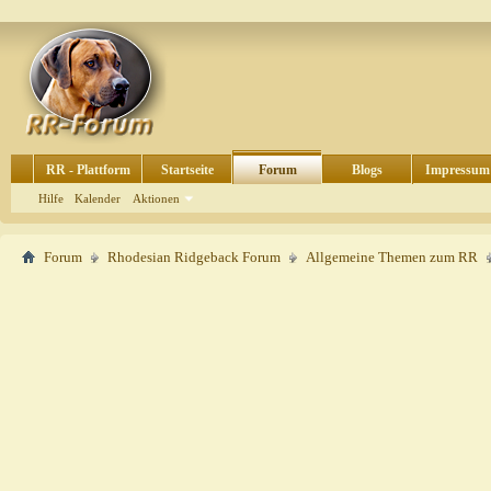
RR - Plattform
Startseite
Forum
Blogs
Impressum
Hilfe
Kalender
Aktionen
Forum
Rhodesian Ridgeback Forum
Allgemeine Themen zum RR