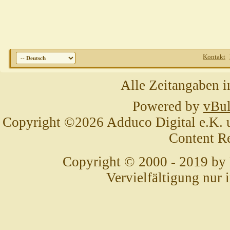
Kontakt
Alle Zeitangaben i
Powered by
vBul
Copyright ©2026 Adduco Digital e.K. un
Content R
Copyright © 2000 - 2019 by
Vervielfältigung nur