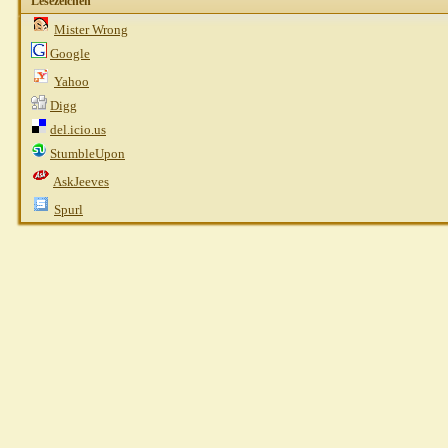
Lesezeichen
Mister Wrong
Google
Yahoo
Digg
del.icio.us
StumbleUpon
AskJeeves
Spurl