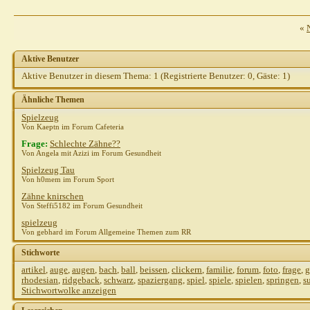
«
Aktive Benutzer
Aktive Benutzer in diesem Thema: 1
(Registrierte Benutzer: 0, Gäste: 1)
Ähnliche Themen
Spielzeug
Von Kaeptn im Forum Cafeteria
Frage:
Schlechte Zähne??
Von Angela mit Azizi im Forum Gesundheit
Spielzeug Tau
Von h0mem im Forum Sport
Zähne knirschen
Von Steffi5182 im Forum Gesundheit
spielzeug
Von gebhard im Forum Allgemeine Themen zum RR
Stichworte
artikel
,
auge
,
augen
,
bach
,
ball
,
beissen
,
clickern
,
familie
,
forum
,
foto
,
frage
,
g
rhodesian
,
ridgeback
,
schwarz
,
spaziergang
,
spiel
,
spiele
,
spielen
,
springen
,
s
Stichwortwolke anzeigen