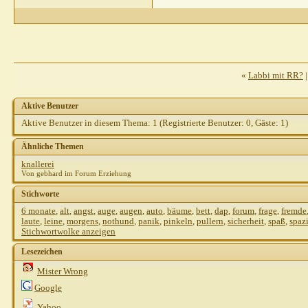
«
Labbi mit RR?
Aktive Benutzer
Aktive Benutzer in diesem Thema: 1
(Registrierte Benutzer: 0, Gäste: 1)
Ähnliche Themen
knallerei
Von gebhard im Forum Erziehung
Stichworte
6 monate
,
alt
,
angst
,
auge
,
augen
,
auto
,
bäume
,
bett
,
dap
,
forum
,
frage
,
fremde
laute
,
leine
,
morgens
,
nothund
,
panik
,
pinkeln
,
pullern
,
sicherheit
,
spaß
,
spaz
Stichwortwolke anzeigen
Lesezeichen
Mister Wrong
Google
Yahoo