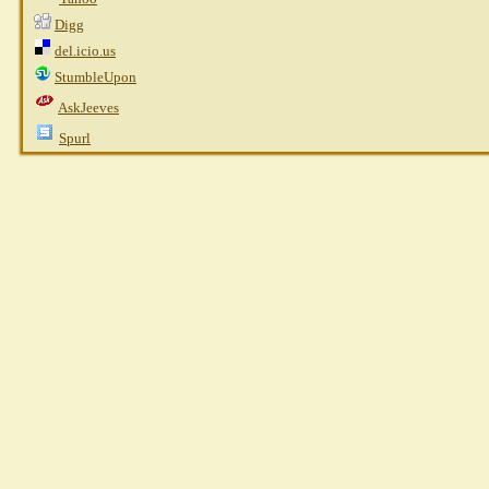
Digg
del.icio.us
StumbleUpon
AskJeeves
Spurl