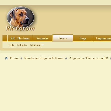
RR - Plattform
Startseite
Forum
Blogs
Impressum
Hilfe
Kalender
Aktionen
Forum
Rhodesian Ridgeback Forum
Allgemeine Themen zum RR