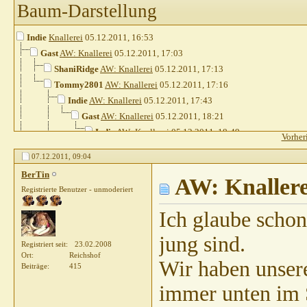
Baum-Darstellung
Indie
Knallerei
05.12.2011,
16:53
Gast
AW: Knallerei
05.12.2011,
17:03
ShaniRidge
AW: Knallerei
05.12.2011,
17:13
Tommy2801
AW: Knallerei
05.12.2011,
17:16
Indie
AW: Knallerei
05.12.2011,
17:43
Gast
AW: Knallerei
05.12.2011,
18:21
Indie
AW: Knallerei
05.12.2011,
18:49
Vorher
Mumpi
AW: Knallerei
05.12.2011,
19:34
07.12.2011,
09:04
BerTin
AW: Knallerei
07.12.2011,
09:04
BerTin
Indie
AW: Knallerei
05.12.2011,
AW: Knallere
17:45
Registrierte Benutzer - unmoderiert
Chappyxxs
AW: Knallerei
05.12.2011,
17:46
MerlinHS
AW: Knallerei
05.12.2011,
18:14
Ich glaube schon
Villea
AW: Knallerei
05.12.2011,
18:12
jung sind.
Villea
AW: Knallerei
05.12.2011,
17:15
Registriert seit
23.02.2008
Ort
Reichshof
Wir haben unsere
Beiträge
415
immer unten im S