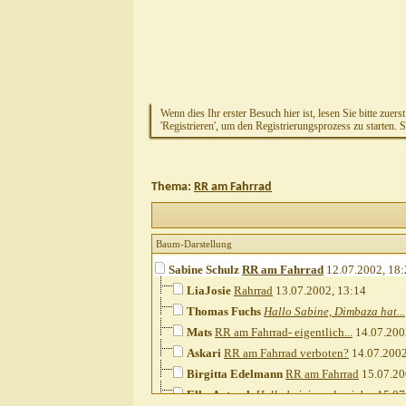
Wenn dies Ihr erster Besuch hier ist, lesen Sie bitte zuers
'Registrieren', um den Registrierungsprozess zu starten. 
Thema:
RR am Fahrrad
Baum-Darstellung
Sabine Schulz
RR am Fahrrad
12.07.2002,
18:
LiaJosie
Rahrrad
13.07.2002,
13:14
Thomas Fuchs
Hallo Sabine, Dimbaza hat...
Mats
RR am Fahrrad- eigentlich...
14.07.200
Askari
RR am Fahrrad verboten?
14.07.200
Birgitta Edelmann
RR am Fahrrad
15.07.20
Elke Antosch
Hallo beieinander, ich...
15.07