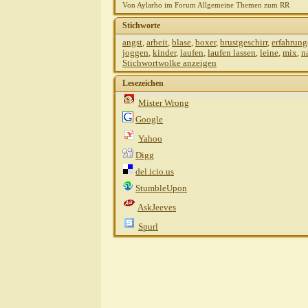
Von Aylarho im Forum Allgemeine Themen zum RR
Stichworte
angst
,
arbeit
,
blase
,
boxer
,
brustgeschirr
,
erfahrun
joggen
,
kinder
,
laufen
,
laufen lassen
,
leine
,
mix
,
n
Stichwortwolke anzeigen
Lesezeichen
Mister Wrong
Google
Yahoo
Digg
del.icio.us
StumbleUpon
AskJeeves
Spurl