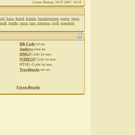
Letzter Beitrag:
18.07.2007,
18:10
and
,
haus
,
hund
,
hunde
,
hundetrainer
,
jagen
,
jäger
,
spaß
,
straße
,
sturz
,
tips
,
training
,
treff
,
wandern
BB-Code
ist
an
.
Smileys
sind
an
.
[IMG]
Code ist
aus
.
[VIDEO]
Code ist
aus
.
HTML-Code ist
aus
.
Trackbacks
are
an
Foren-Regeln