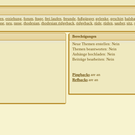
gen
,
erziehung
,
forum
,
frage
,
frei laufen
,
freunde
,
fußgänger
,
gelenke
,
geschirr
,
halsb
ase
,
neu
,
rasse
,
rhodesian
,
rhodesian ridgeback
,
ridgeback
,
rüde
,
rüden
,
sauber
,
sitz
,
Berechtigungen
Neue Themen erstellen:
Nein
Themen beantworten:
Nein
Anhänge hochladen:
Nein
Beiträge bearbeiten:
Nein
Pingbacks
are
an
Refbacks
are
an