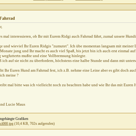
2002,
16:49
:20
Fahrrad
,
19:19
r,
s mal interessieren, ob Ihr mit Eurem Ridgi auch Fahrrad fährt, zumal unsere Hundis
rrad
26.07.2002,
08:51
 Fahrrad
26.07.2002,
08:53
e und wieviel Ihr Euren Ridgis "zumutet". Ich übe momentan langsam mit meiner Luc
 Monate jung und Ihr macht es auch viel Spaß, bis jetzt bin ich auch erst einmal au
 wegfuttertn mußte und eine Vollbremsung hinlegte.
ß ich auf sie nicht zu überfordern, höchstens eine halbe Stunde und dann mit unter
t Ihr Euren Hund am Fahrrad fest, ich z.B. nehme eine Leine aber es gibt doch auc
 ich meine ?
eibt mal bitte was ich vielleicht noch zu beachten habe und wie Ihr das mit Euren H
und Lucie Maus
gehängte Grafiken
uci000.jpg
(10,4 KB, 702x aufgerufen)