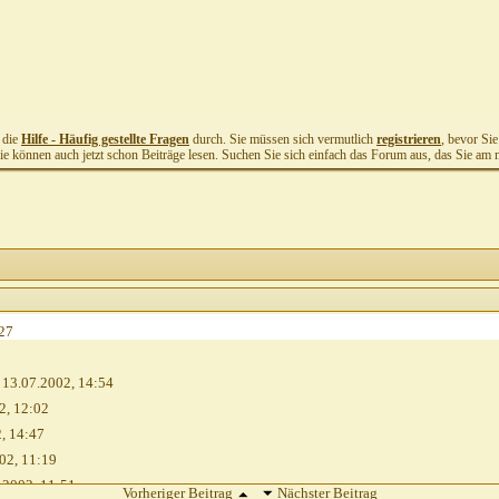
t die
Hilfe - Häufig gestellte Fragen
durch. Sie müssen sich vermutlich
registrieren
, bevor Si
Sie können auch jetzt schon Beiträge lesen. Suchen Sie sich einfach das Forum aus, das Sie am me
27
13.07.2002,
14:54
2,
12:02
2,
14:47
02,
11:19
.2002,
11:51
Vorheriger Beitrag
Nächster Beitrag