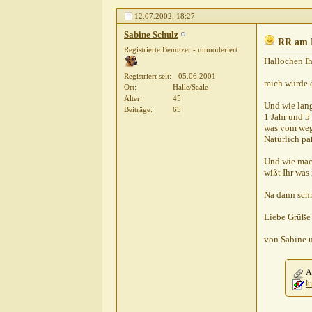
tombo
RR am Fahrrad
16.07.2002,
08:15
12.07.2002,
18:27
Askari
Vielen Dank für die Antwort...
16.07.
Sabine Schulz
Wilhelm
Bei der Kraft und...
17.07.2002,
20
RR am 
Registrierte Benutzer - unmoderiert
Askari
Hallo Wilhelm! Deinen...
18.07.2002
Hallöchen Ih
Ullrich
RR am Fahrrad
18.07.2002,
23:40
Registriert seit
05.06.2001
mich würde e
Thorsten und Nicole Frerick
Re: RR am Fah
Ort
Halle/Saale
Alter
45
Thorsten und Nicole Frerick
Re: Re: RR am
Und wie lang
Beiträge
65
1 Jahr und 5
Ullrich
RR am Fahrrad
26.07.2002,
19:46
was vom weg
Mats
Hunde am Fahrrad!
29.07.2002,
10:08
Natürlich pa
Und wie mach
wißt Ihr was
Na dann schr
Liebe Grüße
von Sabine 
An
l