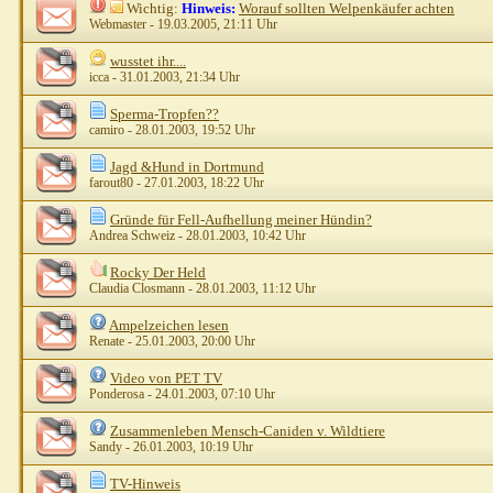
Wichtig:
Hinweis:
Worauf sollten Welpenkäufer achten
Webmaster
- 19.03.2005, 21:11 Uhr
wusstet ihr....
icca
- 31.01.2003, 21:34 Uhr
Sperma-Tropfen??
camiro
- 28.01.2003, 19:52 Uhr
Jagd &Hund in Dortmund
farout80
- 27.01.2003, 18:22 Uhr
Gründe für Fell-Aufhellung meiner Hündin?
Andrea Schweiz
- 28.01.2003, 10:42 Uhr
Rocky Der Held
Claudia Closmann
- 28.01.2003, 11:12 Uhr
Ampelzeichen lesen
Renate
- 25.01.2003, 20:00 Uhr
Video von PET TV
Ponderosa
- 24.01.2003, 07:10 Uhr
Zusammenleben Mensch-Caniden v. Wildtiere
Sandy
- 26.01.2003, 10:19 Uhr
TV-Hinweis