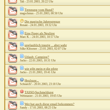
Tali
- 23.01.2003, 20:22 Uhr
Trennung vom Hund?
magschmus
- 25.01.2003, 00:50 Uhr
Die magische Jahresgrenze
Renate
- 24.01.2003, 19:32 Uhr
Eine Frage als Neuling
Marc K.
- 24.01.2003, 10:57 Uhr
unglaublich traurig ... aber wahr
Silke Klösener
- 23.01.2003, 02:07 Uhr
Urlaub: Camping?
Jacko
- 22.01.2003, 10:31 Uhr
wie gibt mein rr die pfote
Jacko
- 21.01.2003, 19:41 Uhr
Heulsuse...
Schnarch!
- 20.01.2003, 23:18 Uhr
TASSO-Suchmeldung
Webmaster
- 21.01.2003, 19:05 Uhr
Wer hat auch diese email bekommen?
Sandy
- 17.01.2003, 08:25 Uhr