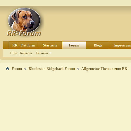
RR - Plattform
Startseite
Forum
Blogs
Impressum
Hilfe
Kalender
Aktionen
Forum
Rhodesian Ridgeback Forum
Allgemeine Themen zum RR