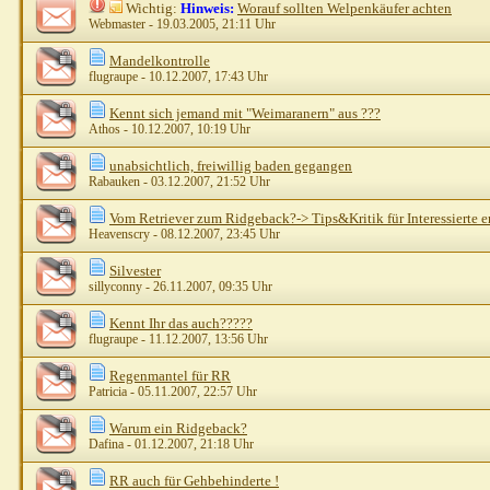
Wichtig:
Hinweis:
Worauf sollten Welpenkäufer achten
Webmaster
- 19.03.2005, 21:11 Uhr
Mandelkontrolle
flugraupe
- 10.12.2007, 17:43 Uhr
Kennt sich jemand mit "Weimaranern" aus ???
Athos
- 10.12.2007, 10:19 Uhr
unabsichtlich, freiwillig baden gegangen
Rabauken
- 03.12.2007, 21:52 Uhr
Vom Retriever zum Ridgeback?-> Tips&Kritik für Interessierte 
Heavenscry
- 08.12.2007, 23:45 Uhr
Silvester
sillyconny
- 26.11.2007, 09:35 Uhr
Kennt Ihr das auch?????
flugraupe
- 11.12.2007, 13:56 Uhr
Regenmantel für RR
Patricia
- 05.11.2007, 22:57 Uhr
Warum ein Ridgeback?
Dafina
- 01.12.2007, 21:18 Uhr
RR auch für Gehbehinderte !