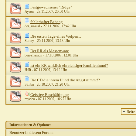
Festgewachsener "Ridge"
Ayron
- 28.11.2007, 20:50 Uhr
fehlerhafter Behang
der_usausl
- 27.11.2007, 17:42 Uhr
Die ersten Tage eines Welpen...
Sunny
- 25.11.2007, 13:13 Uhr
Der RR als Massenware
ben-shamon
- 17.10.2007, 12:01 Uhr
Ist ein RR wirklich ein richtiger Familienhund?
Hilli
- 07.11.2007, 13:12 Uhr
Die CD die ihrem Hund die Angst nimmt!?
Simba
- 26.10.2007, 21:20 Uhr
Geistige Beschäftigung
mycleo
- 07.11.2007, 16:27 Uhr
Seite
Informationen & Optionen
Benutzer in diesem Forum: