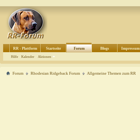
RR - Plattform
Startseite
Forum
Blogs
Impressum
Hilfe
Kalender
Aktionen
Forum
Rhodesian Ridgeback Forum
Allgemeine Themen zum RR