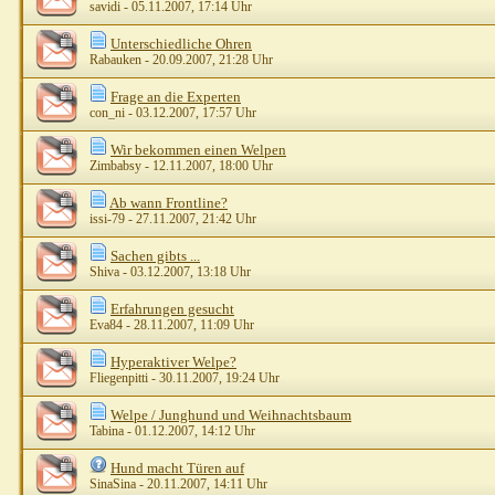
savidi
- 05.11.2007, 17:14 Uhr
Unterschiedliche Ohren
Rabauken
- 20.09.2007, 21:28 Uhr
Frage an die Experten
con_ni
- 03.12.2007, 17:57 Uhr
Wir bekommen einen Welpen
Zimbabsy
- 12.11.2007, 18:00 Uhr
Ab wann Frontline?
issi-79
- 27.11.2007, 21:42 Uhr
Sachen gibts ...
Shiva
- 03.12.2007, 13:18 Uhr
Erfahrungen gesucht
Eva84
- 28.11.2007, 11:09 Uhr
Hyperaktiver Welpe?
Fliegenpitti
- 30.11.2007, 19:24 Uhr
Welpe / Junghund und Weihnachtsbaum
Tabina
- 01.12.2007, 14:12 Uhr
Hund macht Türen auf
SinaSina
- 20.11.2007, 14:11 Uhr