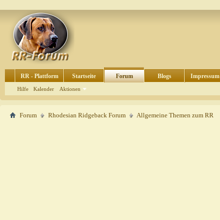
RR - Plattform
Startseite
Forum
Blogs
Impressum
Hilfe
Kalender
Aktionen
Forum
Rhodesian Ridgeback Forum
Allgemeine Themen zum RR