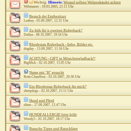
Wichtig:
Hinweis:
Worauf sollten Welpenkäufer achten
Webmaster
- 19.03.2005, 21:11 Uhr
Besuch der Erstbesitzer
Leabua
- 05.09.2007, 12:31 Uhr
Zu früh für`n zweiten Ridgeback?
Dafina
- 08.10.2007, 19:54 Uhr
Rhodesian Ridgeback - Infos, Bilder etc.
dogday
- 13.09.2007, 11:16 Uhr
ACHTUNG - GIFT in Mönchengladbach!!
BigMick
- 02.10.2007, 15:05 Uhr
Name mit "H" gesucht
Rotti-Chauffeur
- 03.10.2007, 20:36 Uhr
Ein Rhodesian Ridgeback für mich?
sheepdogs
- 02.10.2007, 15:11 Uhr
Hund und Pferd
elimo
- 27.09.2007, 12:47 Uhr
HUNDEALLERGIE bitte hilfe
Woody5
- 01.10.2007, 18:17 Uhr
Brauche Tipps und Ratschläge