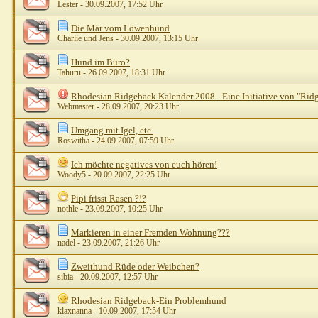
Lester
- 30.09.2007, 17:52 Uhr
Die Mär vom Löwenhund
Charlie und Jens
- 30.09.2007, 13:15 Uhr
Hund im Büro?
Tahuru
- 26.09.2007, 18:31 Uhr
Rhodesian Ridgeback Kalender 2008 - Eine Initiative von "Rid
Webmaster
- 28.09.2007, 20:23 Uhr
Umgang mit Igel, etc.
Roswitha
- 24.09.2007, 07:59 Uhr
Ich möchte negatives von euch hören!
Woody5
- 20.09.2007, 22:25 Uhr
Pipi frisst Rasen ?!?
nothle
- 23.09.2007, 10:25 Uhr
Markieren in einer Fremden Wohnung???
nadel
- 23.09.2007, 21:26 Uhr
Zweithund Rüde oder Weibchen?
sibia
- 20.09.2007, 12:57 Uhr
Rhodesian Ridgeback-Ein Problemhund
klaxnanna
- 10.09.2007, 17:54 Uhr