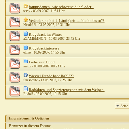
forumsdamen...wie schwer seid ihr? oder...
tessy
- 03.09.2007, 11:51 Uhr
Veränderung bei 1. Läufigkeit.......bleibt das so??
NicoleUl
- 03.05.2007, 16:31 Uhr
Ridgeback im Winter
aGAMEMNON
- 15.03.2007, 23:45 Uhr
Ridgebackinteresse
elimo
- 10.09.2007, 14:55 Uhr
Liebe zum Hund
matze
- 08.09.2007, 09:23 Uhr
Wieviel Hunde habt Ihr?????
Suesseelfe
- 13.06.2007, 17:25 Uhr
Radfahren und Spazierengehen mit dem Welpen.
Rudolf
- 07.09.2007, 10:15 Uhr
Seite
Informationen & Optionen
Benutzer in diesem Forum: