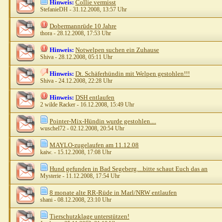
Hinweis:
Collie vermisst
StefanieDH
- 31.12.2008, 13:57 Uhr
Dobermannrüde 10 Jahre
thora
- 28.12.2008, 17:53 Uhr
Hinweis:
Notwelpen suchen ein Zuhause
Shiva
- 28.12.2008, 05:11 Uhr
Hinweis:
Dt. Schäferhündin mit Welpen gestohlen!!!
Shiva
- 24.12.2008, 22:28 Uhr
Hinweis:
DSH entlaufen
2 wilde Racker
- 16.12.2008, 15:49 Uhr
Pointer-Mix-Hündin wurde gestohlen....
wuschel72
- 02.12.2008, 20:54 Uhr
MAYLO-zugelaufen am 11.12.08
kaiw.
- 15.12.2008, 17:08 Uhr
Hund gefunden in Bad Segeberg....bitte schaut Euch das an
Mysterie
- 11.12.2008, 17:54 Uhr
8 monate alte RR-Rüde in Marl/NRW entlaufen
shani
- 08.12.2008, 23:10 Uhr
Tierschutzklage unterstützen!