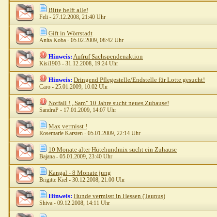
Bitte helft alle!
Feli
- 27.12.2008, 21:40 Uhr
Gift in Wörrstadt
Anita Koba
- 05.02.2009, 08:42 Uhr
Hinweis:
Aufruf Sachspendenaktion
Kisi1903
- 31.12.2008, 19:24 Uhr
Hinweis:
Dringend Pflegestelle/Endstelle für Lotte gesucht!
Caro
- 25.01.2009, 10:02 Uhr
Notfall ! ,,Sam" 10 Jahre sucht neues Zuhause!
SandraP
- 17.01.2009, 14:07 Uhr
Max vermisst !
Rosemarie Karsten
- 05.01.2009, 22:14 Uhr
10 Monate alter Hütehundmix sucht ein Zuhause
Bajana
- 05.01.2009, 23:40 Uhr
Kangal - 8 Monate jung
Brigitte Kiel
- 30.12.2008, 21:00 Uhr
Hinweis:
Hunde vermisst in Hessen (Taunus)
Shiva
- 09.12.2008, 14:11 Uhr