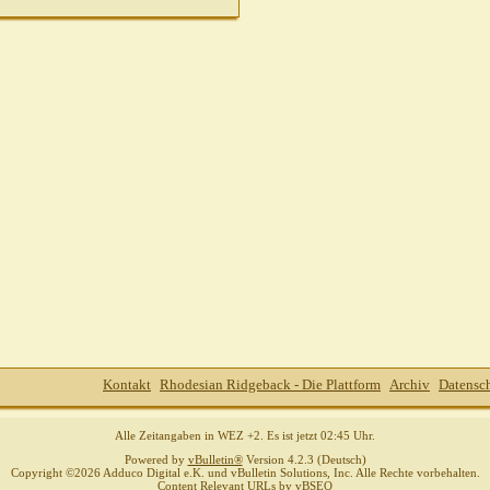
Kontakt
Rhodesian Ridgeback - Die Plattform
Archiv
Datensc
Alle Zeitangaben in WEZ +2. Es ist jetzt
02:45
Uhr.
Powered by
vBulletin®
Version 4.2.3 (Deutsch)
Copyright ©2026 Adduco Digital e.K. und vBulletin Solutions, Inc. Alle Rechte vorbehalten.
Content Relevant URLs by
vBSEO