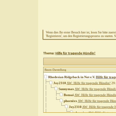
Wenn dies Ihr erster Besuch hier ist, lesen Sie bitte zuers
'Registrieren', um den Registrierungsprozess zu starten. 
Thema:
Hilfe für tragende Hündin!
Baum-Darstellung
Rhodesian Ridgeback in Not e.V.
Hilfe für tra
Joy2310
AW: Hilfe für tragende Hündin!
29.
Sunnymax
AW: Hilfe für tragende Hündi
Bonsai
AW: Hilfe für tragende Hündi
phoenixx
AW: Hilfe für tragende Hün
Joy2310
AW: Hilfe für tragende 
phoenixx
AW: Hilfe für trage