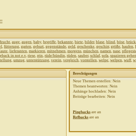
!!
fzucht
,
auge
,
augen
,
baby
,
begriffe
,
bekannte
,
biete
,
bilder
,
blase
,
blind
,
böse
,
brück
el
,
fütterung
,
garten
,
geburt
,
gegenstände
,
geld
,
geschenke
,
geschirr
,
größe
,
haufen
,
laute
,
lieferanten
,
markieren
,
mitnehmen
,
morgens
,
münchen
,
namen
,
nase
,
pflegest
eback in not e.v
,
riese
,
rrin
,
rüde/hündin
,
rüden
,
sauber
,
schlaf
,
sofa
,
spazieren gehe
tellung
,
umzug
,
unterstützung
,
verein
,
vergleich
,
vorstellen
,
welpe
,
welpen
,
wuff
,
w
Berechtigungen
Neue Themen erstellen:
Nein
Themen beantworten:
Nein
Anhänge hochladen:
Nein
Beiträge bearbeiten:
Nein
Pingbacks
are
an
Refbacks
are
an