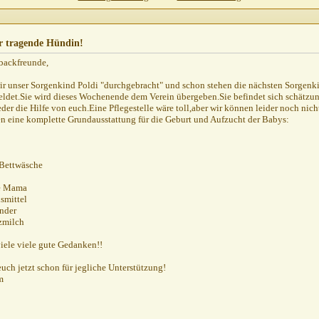
2011,
13:17
9.06.2011,
13:23
29.06.2011,
14:25
ür tragende Hündin!
Hündin!
30.06.2011,
09:47
backfreunde,
r unser Sorgenkind Poldi "durchgebracht" und schon stehen die nächsten Sorgenkin
n!
29.06.2011,
16:19
det.Sie wird dieses Wochenende dem Verein übergeben.Sie befindet sich schätzun
06.2011,
17:01
der die Hilfe von euch.Eine Pflegestelle wäre toll,aber wir können leider noch nich
n eine komplette Grundausstattung für die Geburt und Aufzucht der Babys:
29.06.2011,
17:14
din!
29.06.2011,
20:04
e Hündin!
29.06.2011,
20:24
Bettwäsche
Hündin!
ie Mama
30.06.2011,
00:20
smittel
nder
zmilch
iele viele gute Gedanken!!
uch jetzt schon für jegliche Unterstützung!
m