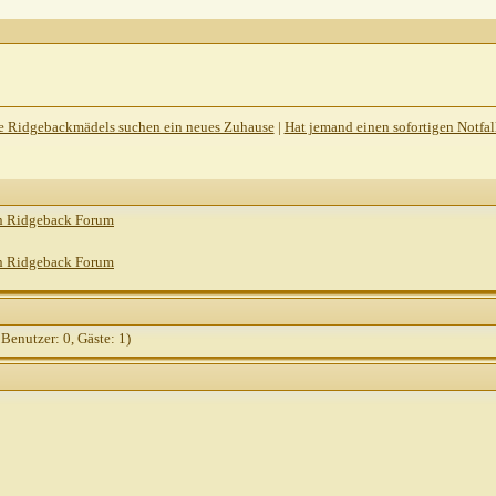
e Ridgebackmädels suchen ein neues Zuhause
|
Hat jemand einen sofortigen Notfall
n Ridgeback Forum
n Ridgeback Forum
 Benutzer: 0, Gäste: 1)