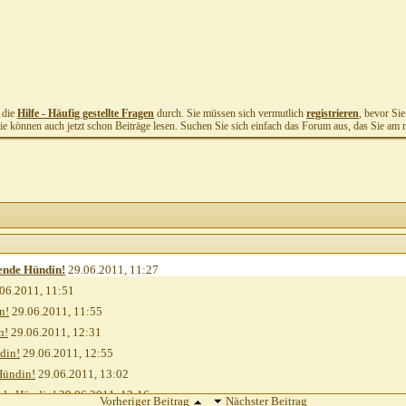
t die
Hilfe - Häufig gestellte Fragen
durch. Sie müssen sich vermutlich
registrieren
, bevor Si
Sie können auch jetzt schon Beiträge lesen. Suchen Sie sich einfach das Forum aus, das Sie am me
gende Hündin!
29.06.2011,
11:27
06.2011,
11:51
n!
29.06.2011,
11:55
n!
29.06.2011,
12:31
din!
29.06.2011,
12:55
Hündin!
29.06.2011,
13:02
nde Hündin!
29.06.2011,
13:16
Vorheriger Beitrag
Nächster Beitrag