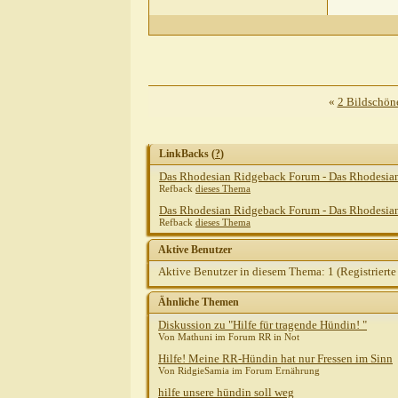
«
2 Bildschön
LinkBacks (
?
)
Das Rhodesian Ridgeback Forum - Das Rhodesia
Refback
dieses Thema
Das Rhodesian Ridgeback Forum - Das Rhodesia
Refback
dieses Thema
Aktive Benutzer
Aktive Benutzer in diesem Thema: 1
(Registrierte
Ähnliche Themen
Diskussion zu "Hilfe für tragende Hündin! "
Von Mathuni im Forum RR in Not
Hilfe! Meine RR-Hündin hat nur Fressen im Sinn
Von RidgieSamia im Forum Ernährung
hilfe unsere hündin soll weg