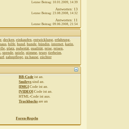
Letzter Beitrag:
10.01.2009,
14:39
Antworten:
13
Letzter Beitrag:
23.08.2008,
14:32
Antworten:
11
Letzter Beitrag:
09.06.2008,
21:54
e
,
decken
,
einkaufen
,
entwicklung
,
erfahrung
,
haus
,
hilfe
,
hund
,
hunde
,
hündin
,
internet
,
karin
,
elle
,
platz
,
pubertät
,
qualität
,
reise
,
reisen
,
n
,
spende
,
spiele
,
stimme
,
teuer
,
tierheim
,
urf
,
zahnpflege
,
zu hause
,
züchter
BB-Code
ist
an
.
Smileys
sind
an
.
[IMG]
Code ist
an
.
[VIDEO]
Code ist
an
.
HTML-Code ist
aus
.
Trackbacks
are
an
Foren-Regeln