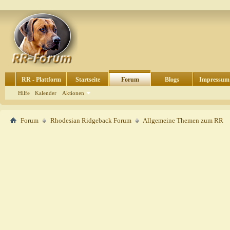
RR - Plattform
Startseite
Forum
Blogs
Impressum
Hilfe
Kalender
Aktionen
Forum
Rhodesian Ridgeback Forum
Allgemeine Themen zum RR