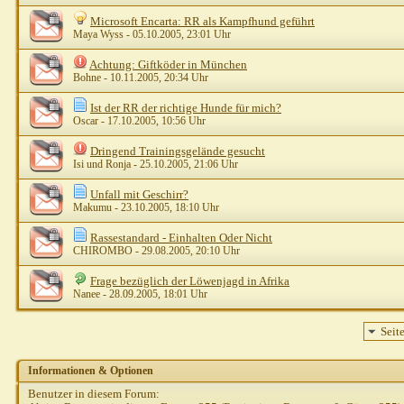
Microsoft Encarta: RR als Kampfhund geführt
Maya Wyss
- 05.10.2005, 23:01 Uhr
Achtung: Giftköder in München
Bohne
- 10.11.2005, 20:34 Uhr
Ist der RR der richtige Hunde für mich?
Oscar
- 17.10.2005, 10:56 Uhr
Dringend Trainingsgelände gesucht
Isi und Ronja
- 25.10.2005, 21:06 Uhr
Unfall mit Geschirr?
Makumu
- 23.10.2005, 18:10 Uhr
Rassestandard - Einhalten Oder Nicht
CHIROMBO
- 29.08.2005, 20:10 Uhr
Frage bezüglich der Löwenjagd in Afrika
Nanee
- 28.09.2005, 18:01 Uhr
Seit
Informationen & Optionen
Benutzer in diesem Forum: