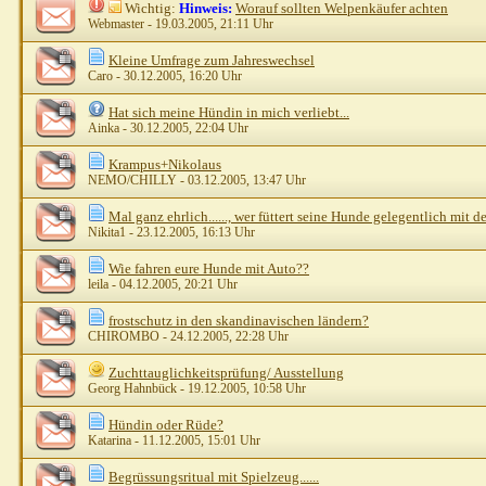
Wichtig:
Hinweis:
Worauf sollten Welpenkäufer achten
Webmaster
- 19.03.2005, 21:11 Uhr
Kleine Umfrage zum Jahreswechsel
Caro
- 30.12.2005, 16:20 Uhr
Hat sich meine Hündin in mich verliebt...
Ainka
- 30.12.2005, 22:04 Uhr
Krampus+Nikolaus
NEMO/CHILLY
- 03.12.2005, 13:47 Uhr
Mal ganz ehrlich......, wer füttert seine Hunde gelegentlich mit
Nikita1
- 23.12.2005, 16:13 Uhr
Wie fahren eure Hunde mit Auto??
leila
- 04.12.2005, 20:21 Uhr
frostschutz in den skandinavischen ländern?
CHIROMBO
- 24.12.2005, 22:28 Uhr
Zuchttauglichkeitsprüfung/ Ausstellung
Georg Hahnbück
- 19.12.2005, 10:58 Uhr
Hündin oder Rüde?
Katarina
- 11.12.2005, 15:01 Uhr
Begrüssungsritual mit Spielzeug......