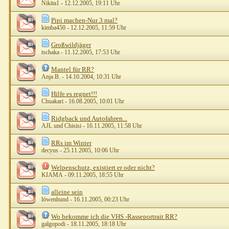
Nikita1
- 12.12.2005, 19:11 Uhr
Pipi machen-Nur 3 mal?
kimba450
- 12.12.2005, 11:59 Uhr
Großwildjäger
tschaka
- 11.12.2005, 17:53 Uhr
Mantel für RR?
Anja B.
- 14.10.2004, 10:31 Uhr
Hilfe es regnet!!!
Chuakari
- 16.08.2005, 10:01 Uhr
Ridgback und Autofahren...
AJL und Chisisi
- 16.11.2005, 11:58 Uhr
RRs im Winter
decyus
- 25.11.2005, 10:06 Uhr
Welpenschutz, existiert er oder nicht?
KIAMA
- 09.11.2005, 18:55 Uhr
alleine sein
löwenhund
- 16.11.2005, 00:23 Uhr
Wo bekomme ich die VHS -Rasseportrait RR?
galgopodi
- 18.11.2005, 18:18 Uhr