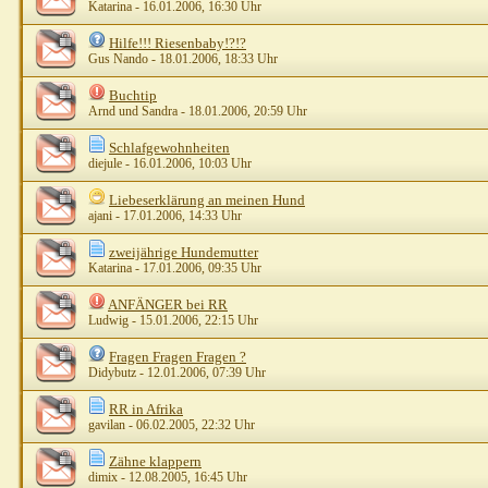
Katarina
- 16.01.2006, 16:30 Uhr
Hilfe!!! Riesenbaby!?!?
Gus Nando
- 18.01.2006, 18:33 Uhr
Buchtip
Arnd und Sandra
- 18.01.2006, 20:59 Uhr
Schlafgewohnheiten
diejule
- 16.01.2006, 10:03 Uhr
Liebeserklärung an meinen Hund
ajani
- 17.01.2006, 14:33 Uhr
zweijährige Hundemutter
Katarina
- 17.01.2006, 09:35 Uhr
ANFÄNGER bei RR
Ludwig
- 15.01.2006, 22:15 Uhr
Fragen Fragen Fragen ?
Didybutz
- 12.01.2006, 07:39 Uhr
RR in Afrika
gavilan
- 06.02.2005, 22:32 Uhr
Zähne klappern
dimix
- 12.08.2005, 16:45 Uhr