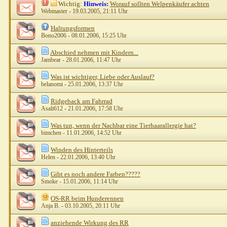
Wichtig:
Hinweis:
Worauf sollten Welpenkäufer achten
Webmaster
- 19.03.2005, 21:11 Uhr
Haltungsformen
Bono2006
- 08.01.2006, 15:25 Uhr
Abschied nehmen mit Kindern...
Jambear
- 28.01.2006, 11:47 Uhr
Was ist wichtiger, Liebe oder Auslauf?
belanomi
- 25.01.2006, 13:37 Uhr
Ridgeback am Fahrrad
Asali612
- 21.01.2006, 17:58 Uhr
Was tun, wenn der Nachbar eine Tierhaarallergie hat?
bimchen
- 11.01.2006, 14:52 Uhr
Winden des Hinterteils
Helen
- 22.01.2006, 13:40 Uhr
Gibt es noch andere Farben?????
Smoke
- 15.01.2006, 11:14 Uhr
OS-RR beim Hunderennen
Anja B.
- 03.10.2005, 20:11 Uhr
anziehende Wirkung des RR