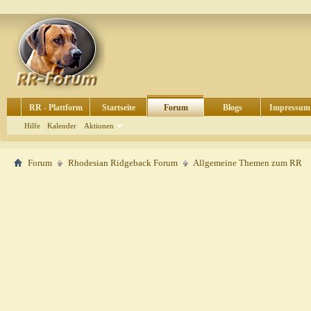
RR - Plattform
Startseite
Forum
Blogs
Impressum
Hilfe
Kalender
Aktionen
Forum
Rhodesian Ridgeback Forum
Allgemeine Themen zum RR