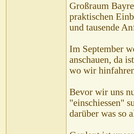
Mandy
Huhu Kathrin, etwas spät -...
09.09.2001,
04:16
Großraum Bayreut
Constanze Haag
Hallo Mandy, Du fragst...
09.09.2001,
21:30
praktischen Einb
Kathrin Sonnenberg
Hallo Mandy, mit den...
10.09.2001,
10:35
und tausende Anf
Im September wol
anschauen, da is
wo wir hinfahre
Bevor wir uns nu
"einschiessen" 
darüber was so a