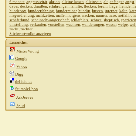
6 monate
,
aggressivität
,
aktion
,
alleine lassen
,
alleinsein
,
alt
,
anfänger
,
angst
,
dauer
,
decken
,
draußen
,
erfahrungen
,
familie
,
flecken
,
forum
,
frage
,
fremde
,
fr
hundebox
,
hundeerfahrung
,
hundetrainer
,
hündin
,
husten
,
internet
,
kälte
,
kat
magendrehung
,
mahlzeiten
,
maße
,
morgens
,
nacken
,
namen
,
nase
,
notfall
,
ohr
schäferhund
,
scheinschwangerschaft
,
schlafplatz
,
schnee
,
skeptisch
,
spaziere
umstellung
,
verkaufen
,
vorstellen
,
wachsen
,
wanderungen
,
wasser
,
welpe
,
wel
zucht
,
züchter
Stichwortwolke anzeigen
Lesezeichen
Mister Wrong
Google
Yahoo
Digg
del.icio.us
StumbleUpon
AskJeeves
Spurl