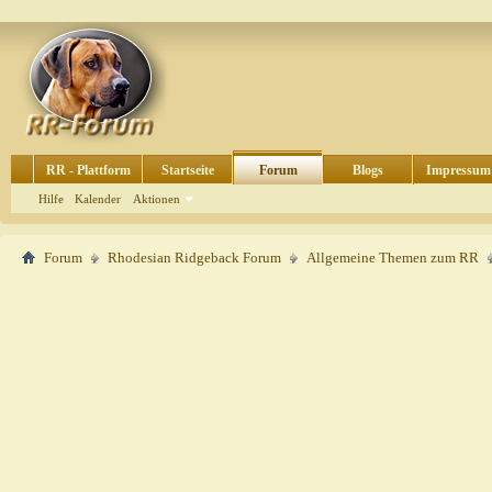
RR - Plattform
Startseite
Forum
Blogs
Impressum
Hilfe
Kalender
Aktionen
Forum
Rhodesian Ridgeback Forum
Allgemeine Themen zum RR