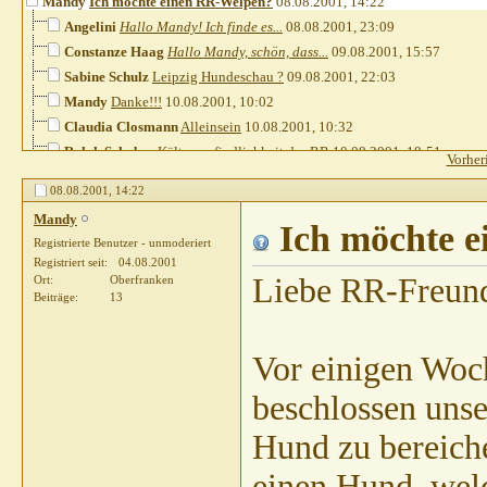
Mandy
Ich möchte einen RR-Welpen?
08.08.2001,
14:22
Angelini
Hallo Mandy! Ich finde es...
08.08.2001,
23:09
Constanze Haag
Hallo Mandy, schön, dass...
09.08.2001,
15:57
Sabine Schulz
Leipzig Hundeschau ?
09.08.2001,
22:03
Mandy
Danke!!!
10.08.2001,
10:02
Claudia Closmann
Alleinsein
10.08.2001,
10:32
Ralph Schober
Kälteempfindlichkeit des RR
10.08.2001,
18:51
Vorher
Sabine Schulz
O.K. Mandy machen wir so, ich...
10.08.2001,
19:09
08.08.2001,
14:22
Mandy
Traumhaft
12.08.2001,
16:06
Mandy
Ullrich
Anschaffung eines RR
12.08.2001,
Ich möchte 
23:15
Registrierte Benutzer - unmoderiert
Monika Happich
Clubschauen
12.08.2001,
23:40
Registriert seit
04.08.2001
Jambear
Wer friert?
13.08.2001,
11:05
Liebe RR-Freun
Ort
Oberfranken
Beiträge
13
Mandy
AN Ulli: Dank Dir für...
13.08.2001,
12:56
Jambear
Hallo Mandy - der RRCD hat...
13.08.2001,
13:48
markus
Hallo Jambear, vielen Dank...
13.08.2001,
14:27
Vor einigen Woc
Feli
na na Markus, jeder wird...
13.08.2001,
14:40
beschlossen unse
Jambear
Hey ?! Selektion auf...
13.08.2001,
14:51
Ullrich
Kauf eines RR-Welpen
13.08.2001,
16:23
Hund zu bereiche
Ute BB
In den vergangenen 12 Jahren...
13.08.2001,
17:14
einen Hund, wel
Jambear
Re: Kauf eines RR-Welpen
13.08.2001,
17:40