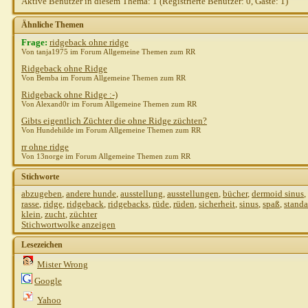
Aktive Benutzer in diesem Thema: 1
(Registrierte Benutzer: 0, Gäste: 1)
Ähnliche Themen
Frage:
ridgeback ohne ridge
Von tanja1975 im Forum Allgemeine Themen zum RR
Ridgeback ohne Ridge
Von Bemba im Forum Allgemeine Themen zum RR
Ridgeback ohne Ridge :-)
Von Alexand0r im Forum Allgemeine Themen zum RR
Gibts eigentlich Züchter die ohne Ridge züchten?
Von Hundehilde im Forum Allgemeine Themen zum RR
rr ohne ridge
Von 13norge im Forum Allgemeine Themen zum RR
Stichworte
abzugeben
,
andere hunde
,
ausstellung
,
ausstellungen
,
bücher
,
dermoid sinus
,
rasse
,
ridge
,
ridgeback
,
ridgebacks
,
rüde
,
rüden
,
sicherheit
,
sinus
,
spaß
,
standa
klein
,
zucht
,
züchter
Stichwortwolke anzeigen
Lesezeichen
Mister Wrong
Google
Yahoo