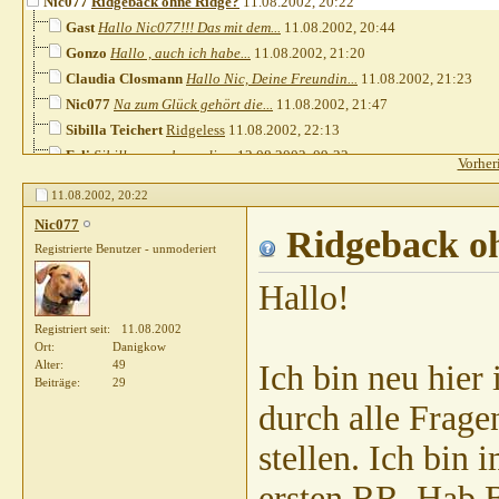
Nic077
Ridgeback ohne Ridge?
11.08.2002,
20:22
Gast
Hallo Nic077!!! Das mit dem...
11.08.2002,
20:44
Gonzo
Hallo , auch ich habe...
11.08.2002,
21:20
Claudia Closmann
Hallo Nic, Deine Freundin...
11.08.2002,
21:23
Nic077
Na zum Glück gehört die...
11.08.2002,
21:47
Sibilla Teichert
Ridgeless
11.08.2002,
22:13
Feli
Sibilla: man kann die...
12.08.2002,
09:22
Vorher
Gast
Hallo Feli!!! Wie auch immer...
12.08.2002,
09:51
11.08.2002,
20:22
Sibilla Teichert
Mischling?
12.08.2002,
10:42
Nic077
Gast
Hallo Sibilla, das mit der...
12.08.2002,
Ridgeback o
11:13
Registrierte Benutzer - unmoderiert
Sibilla Teichert
Ridgeless
12.08.2002,
12:23
Nic077
Die Vorfreude kann überhaupt...
12.08.2002,
12:45
Hallo!
Gonzo
Hallo Feli, es war leider...
12.08.2002,
16:13
Registriert seit
11.08.2002
Sandy
Hallo Gonzo-Speedy Ich...
12.08.2002,
21:51
Ort
Danigkow
Feli
selbstverständlich kann man...
12.08.2002,
23:01
Alter
49
Ich bin neu hie
Beiträge
29
durch alle Fragen
stellen. Ich bi
ersten RR. Hab B