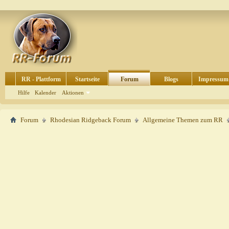
RR - Plattform
Startseite
Forum
Blogs
Impressum
Hilfe
Kalender
Aktionen
Forum
Rhodesian Ridgeback Forum
Allgemeine Themen zum RR