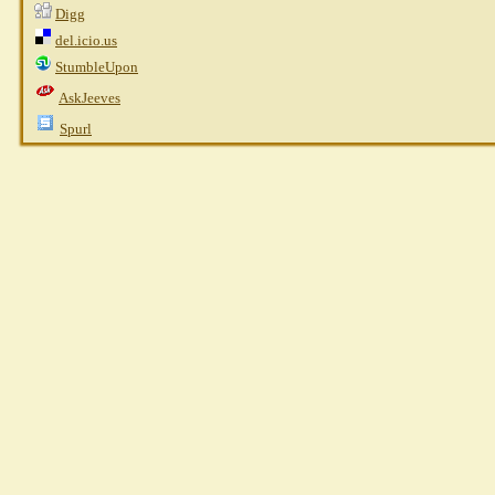
Digg
del.icio.us
StumbleUpon
AskJeeves
Spurl