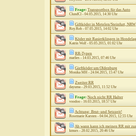
Frage:
Transportbox für das Auto
ClundCl
- 04.05.2015, 14:30 Uhr
Giftköder in Metelen/Steinfurt, NRW
Roy.Rob
- 07.05.2015, 14:02 Uhr
Köder mit Rasierklingen in Hondela
Katrin Wolf
- 05.05.2015, 01:02 Uhr
RR-Typen
marlies
- 14.03.2015, 07:46 Uhr
Gieftköder um Oldenburg
Monika MH
- 24.04.2015, 15:47 Uhr
Zweiter RR
dayuma
- 29.03.2015, 11:52 Uhr
Frage:
Noch nicht RR Halter
voodoo
- 16.03.2015, 18:57 Uhr
Achtung: Brut- und Setzzeit!
Rosemarie Karsten
- 04.04.2015, 12:55 Uhr
Ab wann kann ich meinen RR mit zu
kmurs
- 28.02.2015, 20:46 Uhr