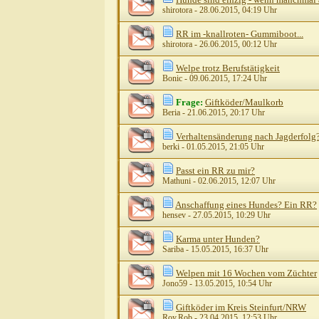
shirotora
- 28.06.2015, 04:19 Uhr
RR im -knallroten- Gummiboot...
shirotora
- 26.06.2015, 00:12 Uhr
Welpe trotz Berufstätigkeit
Bonic
- 09.06.2015, 17:24 Uhr
Frage:
Giftköder/Maulkorb
Beria
- 21.06.2015, 20:17 Uhr
Verhaltensänderung nach Jagderfolg
berki
- 01.05.2015, 21:05 Uhr
Passt ein RR zu mir?
Mathuni
- 02.06.2015, 12:07 Uhr
Anschaffung eines Hundes? Ein RR?
hensev
- 27.05.2015, 10:29 Uhr
Karma unter Hunden?
Sariba
- 15.05.2015, 16:37 Uhr
Welpen mit 16 Wochen vom Züchter
Jono59
- 13.05.2015, 10:54 Uhr
Giftköder im Kreis Steinfurt/NRW
Roy.Rob
- 23.04.2015, 12:53 Uhr