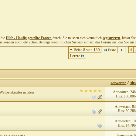
t die
Hilfe - Häufig gestellte Fragen
durch. Sie müssen sich vermutlich
registrieren
, bevor Si
Sie können auch jetzt schon Beiträge lesen. Suchen Sie sich einfach das Forum aus, das Sie am me
Seite 8 von 130
...
4
Erste
Letzte
Antworten
/
Hits
Antworten: 248
 Welpenkäufer achten
Hits: 188.896
Antworten: 83
Hits: 50.288
Antworten: 10
Hits: 14.796
Antworten: 0
ch nicht artig...