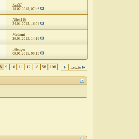
Eva57
18.02.2015,
07:46
Nile3116
24.01.2015,
16:04
Mathuni
20.01.2015,
14:16
littletiger
09.01.2015,
00:13
8
9
10
11
12
18
58
108
...
Letzte