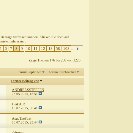
e Beiträge verfassen können. Klicken Sie oben auf
isten interessiert.
5
6
7
8
9
10
11
12
18
58
108
...
Zeige Themen 176 bis 200 von 3226
Forum-Optionen
Forum durchsuchen
Letzter Beitrag von
ANDREASSTEFFEN
28.05.2014,
15:51
HeikeCR
19.07.2015,
00:41
AsadTheFirst
03.07.2015,
23:44
shirotora