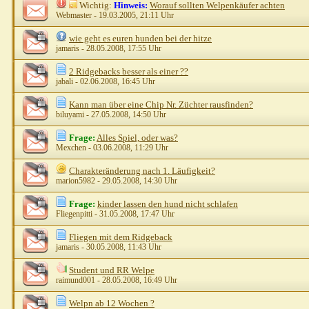
Wichtig:
Hinweis:
Worauf sollten Welpenkäufer achten
Webmaster
- 19.03.2005, 21:11 Uhr
wie geht es euren hunden bei der hitze
jamaris
- 28.05.2008, 17:55 Uhr
2 Ridgebacks besser als einer ??
jabali
- 02.06.2008, 16:45 Uhr
Kann man über eine Chip Nr. Züchter rausfinden?
biluyami
- 27.05.2008, 14:50 Uhr
Frage:
Alles Spiel, oder was?
Mexchen
- 03.06.2008, 11:29 Uhr
Charakteränderung nach 1. Läufigkeit?
marion5982
- 29.05.2008, 14:30 Uhr
Frage:
kinder lassen den hund nicht schlafen
Fliegenpitti
- 31.05.2008, 17:47 Uhr
Fliegen mit dem Ridgeback
jamaris
- 30.05.2008, 11:43 Uhr
Student und RR Welpe
raimund001
- 28.05.2008, 16:49 Uhr
Welpn ab 12 Wochen ?