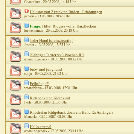
Chaccaluca
- 20.05.2008, 14:18 Uhr
Haltung von 2 intakten Rüden - Erfahrungen
jamaris
- 23.05.2008, 20:45 Uhr
Frage:
Hilfe!!Ridgies voller Harzflecken
loewenhunde
- 26.05.2008, 20:19 Uhr
Jeder Hund ist einzigartig!
Jesmin
- 13.05.2008, 15:55 Uhr
2Jähriger Terrier vs 9 Wochen RR
amani ridgeback
- 19.05.2008, 09:12 Uhr
baby und junghund
conjo
- 09.05.2008, 21:03 Uhr
Fellpflege?!
waanaNaiya
- 15.03.2008, 17:31 Uhr
Rideback und Kleinkind
Perle
- 28.03.2008, 21:38 Uhr
Rhodesian Ridgeback doch ein Hund für Anfänger?
Manuela
- 05.12.2007, 08:08 Uhr
Hallo erstmal
amani ridgeback
- 17.05.2008, 23:11 Uhr