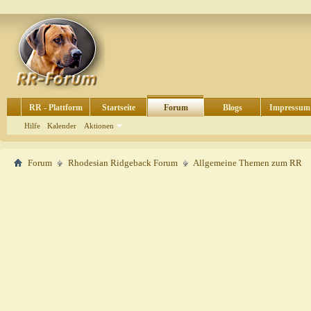
RR - Plattform
Startseite
Forum
Blogs
Impressum
Hilfe
Kalender
Aktionen
Forum
Rhodesian Ridgeback Forum
Allgemeine Themen zum RR